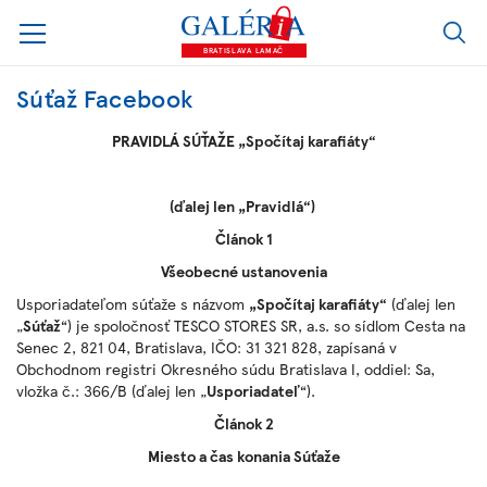
BRATISLAVA LAMAČ
Súťaž Facebook
PRAVIDLÁ SÚŤAŽE „Spočítaj karafiáty“
(ďalej len „Pravidlá“)
Článok 1
Všeobecné ustanovenia
Usporiadateľom súťaže s názvom
„Spočítaj karafiáty“
(ďalej len
„
Súťaž
“) je spoločnosť TESCO STORES SR, a.s. so sídlom Cesta na
Senec 2, 821 04, Bratislava, IČO: 31 321 828, zapísaná v
Obchodnom registri Okresného súdu Bratislava I, oddiel: Sa,
vložka č.: 366/B (ďalej len „
Usporiadateľ
“).
Článok 2
Miesto a čas konania Súťaže