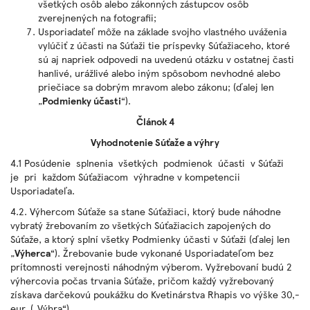
všetkých osôb alebo zákonných zástupcov osôb
zverejnených na fotografii;
Usporiadateľ môže na základe svojho vlastného uváženia
vylúčiť z účasti na Súťaži tie príspevky Súťažiaceho, ktoré
sú aj napriek odpovedi na uvedenú otázku v ostatnej časti
hanlivé, urážlivé alebo iným spôsobom nevhodné alebo
priečiace sa dobrým mravom alebo zákonu; (ďalej len
„
Podmienky účasti
“).
Článok 4
Vyhodnotenie Súťaže a výhry
4.1 Posúdenie splnenia všetkých podmienok účasti v Súťaži
je pri každom Súťažiacom výhradne v kompetencii
Usporiadateľa.
4.2. Výhercom Súťaže sa stane Súťažiaci, ktorý bude náhodne
vybratý žrebovaním zo všetkých Súťažiacich zapojených do
Súťaže, a ktorý splní všetky Podmienky účasti v Súťaži (ďalej len
„
Výherca
“). Žrebovanie bude vykonané Usporiadateľom bez
prítomnosti verejnosti náhodným výberom. Vyžrebovaní budú 2
výhercovia počas trvania Súťaže, pričom každý vyžrebovaný
získava darčekovú poukážku do Kvetinárstva Rhapis vo výške 30,-
eur. („Výhra“).