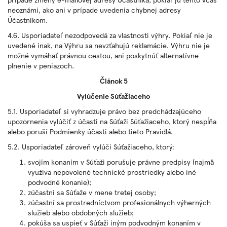
neoznámi, ako ani v prípade uvedenia chybnej adresy
Účastníkom.
4.6. Usporiadateľ nezodpovedá za vlastnosti výhry. Pokiaľ nie je
uvedené inak, na Výhru sa nevzťahujú reklamácie. Výhru nie je
možné vymáhať právnou cestou, ani poskytnúť alternatívne
plnenie v peniazoch.
Článok 5
Vylúčenie Súťažiaceho
5.1. Usporiadateľ si vyhradzuje právo bez predchádzajúceho
upozornenia vylúčiť z účasti na Súťaži Súťažiaceho, ktorý nespĺňa
alebo poruší Podmienky účasti alebo tieto Pravidlá.
5.2. Usporiadateľ zároveň vylúči Súťažiaceho, ktorý:
svojím konaním v Súťaži porušuje právne predpisy (najmä
využíva nepovolené technické prostriedky alebo iné
podvodné konanie);
zúčastní sa Súťaže v mene tretej osoby;
zúčastní sa prostredníctvom profesionálnych výherných
služieb alebo obdobných služieb;
pokúša sa uspieť v Súťaži iným podvodným konaním v