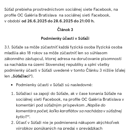
Súťaž prebieha prostredníctvom sociálnej siete Facebook, na
profile OC Galéria Bratislava na sociálnej sieti Facebook,
v období
od 26.6.2025 do 28.6.2025 do 21:00 h.
Článok 3
Podmienky účasti v Súťaži
3.1. Súťaže sa môže zúčastniť každá fyzická osoba (fyzická osoba
mladšia ako 18 rokov sa môže zúčastniť len so súhlasom
zákonného zástupcu), ktorej adresa na doručovanie písomností
sa nachádza na území Slovenskej republiky a splní všetky
podmienky účasti v Súťaži uvedené v tomto Článku 3 nižšie (ďalej
len „
Súťažiaci
“).
Podmienky účasti v Súťaži sú nasledovné:
Súťažiaci sa zapojí do Súťaže, ak v čase konania Súťaže na
sociálnej sieti Facebook, na profile OC Galéria Bratislava v
komentári pod súťažným príspevkom
„Napíše do
komentára počet, koľko karafiátov sa nachádza v súťažnej
kytici?“.
Účasť v Súťaži nie je podmienená nákupom akýchkoľvek
výrobkov ponúkaných na predaj v prevádzkach