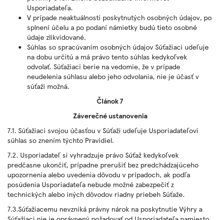
Usporiadateľa.
V prípade neaktuálnosti poskytnutých osobných údajov, po
splnení účelu a po podaní námietky budú tieto osobné
údaje zlikvidované.
Súhlas so spracúvaním osobných údajov Súťažiaci udeľuje
na dobu určitú a má právo tento súhlas kedykoľvek
odvolať. Súťažiaci berie na vedomie, že v prípade
neudelenia súhlasu alebo jeho odvolania, nie je účasť v
súťaži možná.
Článok 7
Záverečné ustanovenia
7.1. Súťažiaci svojou účasťou v Súťaži udeľuje Usporiadateľovi
súhlas so znením týchto Pravidiel.
7.2. Usporiadateľ si vyhradzuje právo Súťaž kedykoľvek
predčasne ukončiť, prípadne prerušiť bez predchádzajúceho
upozornenia alebo uvedenia dôvodu v prípadoch, ak podľa
posúdenia Usporiadateľa nebude možné zabezpečiť z
technických alebo iných dôvodov riadny priebeh Súťaže.
7.3.Súťažiacemu nevzniká právny nárok na poskytnutie Výhry a
Súťažiaci nie je oprávnený požadovať od Usporiadateľa namiesto