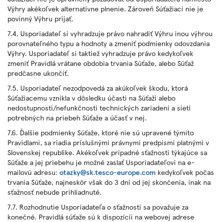
Výhry akékoľvek alternatívne plnenie. Zároveň Súťažiaci nie je
povinný Výhru prijať.
7.4. Usporiadateľ si vyhradzuje právo nahradiť Výhru inou výhrou
porovnateľného typu a hodnoty a zmeniť podmienky odovzdania
Výhry. Usporiadateľ si taktiež vyhradzuje právo kedykoľvek
zmeniť Pravidlá vrátane obdobia trvania Súťaže, alebo Súťaž
predčasne ukončiť.
7.5. Usporiadateľ nezodpovedá za akúkoľvek škodu, ktorá
Súťažiacemu vznikla v dôsledku účasti na Súťaži alebo
nedostupnosti/nefunkčnosti technických zariadení a sietí
potrebných na priebeh Súťaže a účasť v nej.
7.6. Ďalšie podmienky Súťaže, ktoré nie sú upravené týmito
Pravidlami, sa riadia príslušnými právnymi predpismi platnými v
Slovenskej republike. Akékoľvek prípadné sťažnosti týkajúce sa
Súťaže a jej priebehu je možné zaslať Usporiadateľovi na e-
mailovú adresu:
otazky@sk.tesco-europe.com
kedykoľvek počas
trvania Súťaže, najneskôr však do 3 dní od jej skončenia, inak na
sťažnosť nebude prihliadnuté.
7.7. Rozhodnutie Usporiadateľa o sťažnosti sa považuje za
konečné. Pravidlá súťaže sú k dispozícii na webovej adrese