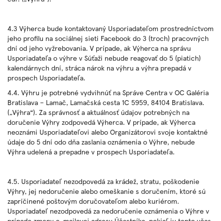
4.3 Výherca bude kontaktovaný Usporiadateľom prostredníctvom
jeho profilu na sociálnej sieti Facebook do 3 (troch) pracovných
dní od jeho vyžrebovania. V prípade, ak Výherca na správu
Usporiadateľa o výhre v Súťaži nebude reagovať do 5 (piatich)
kalendárnych dní, stráca nárok na výhru a výhra prepadá v
prospech Usporiadateľa.
4.4. Výhru je potrebné vydvihnúť na Správe Centra v OC Galéria
Bratislava – Lamač, Lamačská cesta 1C 5959, 84104 Bratislava.
(„Výhra“). Za správnosť a aktuálnosť údajov potrebných na
doručenie Výhry zodpovedá Výherca. V prípade, ak Výherca
neoznámi Usporiadateľovi alebo Organizátorovi svoje kontaktné
údaje do 5 dní odo dňa zaslania oznámenia o Výhre, nebude
Výhra udelená a prepadne v prospech Usporiadateľa.
4.5. Usporiadateľ nezodpovedá za krádež, stratu, poškodenie
Výhry, jej nedoručenie alebo omeškanie s doručením, ktoré sú
zapríčinené poštovým doručovateľom alebo kuriérom.
Usporiadateľ nezodpovedá za nedoručenie oznámenia o Výhre v
prípade zmeny e-mailovej adresy Účastníka, pokiaľ ju tento včas