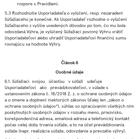
rozpore s Pravidlami.
5.3 Rozhodnutie Usporiadateľa o vylúčení, resp. nezaradení
Súťažiaceho je konečné. Ak Usporiadateľ rozhodne o vylúčení
Súťažiaceho z vyššie uvedených dôvodov po tom, čo mu bola
odovzdaná Výhra, je vylúčený Súťažiaci povinný Výhru vrátiť
Usporiadateľovi alebo uhradiť Usporiadateľovi finančnú sumu
rovnajúcu sa hodnote Výhry.
Článok 6
Osobné údaje
6.1. Súťažiaci svojou účasťou v súťaži udeľuje
Usporiadateľovi ako prevádzkovateľovi, v súlade s
ustanovením zákona č. 18/2018 Z. z. o ochrane osobných údajov
a o zmene a doplnení niektorých zákonov (ďalej len „zákon o
ochrane osobných údajov“), súhlas so spracúvaním všetkých ním
poskytnutých osobných údajov v rozsahu meno, priezvisko,
korešpondenčná adresa, emailová adresa a telefonický kontakt
počas celej doby trvania súťaže, a to na účel prevádzkovania
súťaže (napr. realizácia súťaže, odovzdanie a prevzatie výhry).