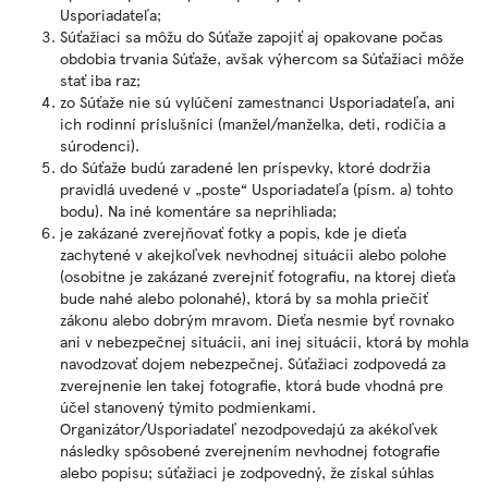
Usporiadateľa;
Súťažiaci sa môžu do Súťaže zapojiť aj opakovane počas
obdobia trvania Súťaže, avšak výhercom sa Súťažiaci môže
stať iba raz;
zo Súťaže nie sú vylúčení zamestnanci Usporiadateľa, ani
ich rodinní príslušníci (manžel/manželka, deti, rodičia a
súrodenci).
do Súťaže budú zaradené len príspevky, ktoré dodržia
pravidlá uvedené v „poste“ Usporiadateľa (písm. a) tohto
bodu). Na iné komentáre sa neprihliada;
je zakázané zverejňovať fotky a popis, kde je dieťa
zachytené v akejkoľvek nevhodnej situácii alebo polohe
(osobitne je zakázané zverejniť fotografiu, na ktorej dieťa
bude nahé alebo polonahé), ktorá by sa mohla priečiť
zákonu alebo dobrým mravom. Dieťa nesmie byť rovnako
ani v nebezpečnej situácii, ani inej situácii, ktorá by mohla
navodzovať dojem nebezpečnej. Súťažiaci zodpovedá za
zverejnenie len takej fotografie, ktorá bude vhodná pre
účel stanovený týmito podmienkami.
Organizátor/Usporiadateľ nezodpovedajú za akékoľvek
následky spôsobené zverejnením nevhodnej fotografie
alebo popisu; súťažiaci je zodpovedný, že získal súhlas