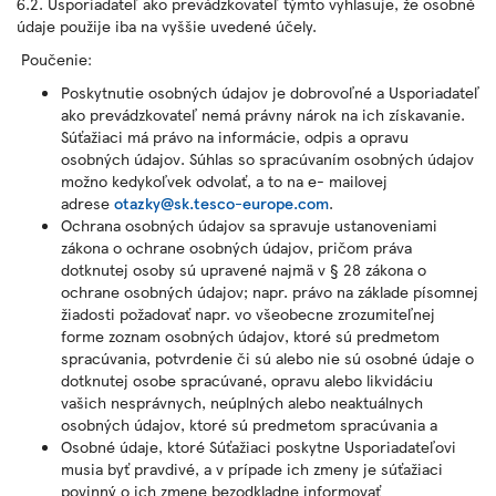
6.2. Usporiadateľ ako prevádzkovateľ týmto vyhlasuje, že osobné
údaje použije iba na vyššie uvedené účely.
Poučenie:
Poskytnutie osobných údajov je dobrovoľné a Usporiadateľ
ako prevádzkovateľ nemá právny nárok na ich získavanie.
Súťažiaci má právo na informácie, odpis a opravu
osobných údajov. Súhlas so spracúvaním osobných údajov
možno kedykoľvek odvolať, a to na e- mailovej
adrese
otazky@sk.tesco-europe.com
.
Ochrana osobných údajov sa spravuje ustanoveniami
zákona o ochrane osobných údajov, pričom práva
dotknutej osoby sú upravené najmä v § 28 zákona o
ochrane osobných údajov; napr. právo na základe písomnej
žiadosti požadovať napr. vo všeobecne zrozumiteľnej
forme zoznam osobných údajov, ktoré sú predmetom
spracúvania, potvrdenie či sú alebo nie sú osobné údaje o
dotknutej osobe spracúvané, opravu alebo likvidáciu
vašich nesprávnych, neúplných alebo neaktuálnych
osobných údajov, ktoré sú predmetom spracúvania a
Osobné údaje, ktoré Súťažiaci poskytne Usporiadateľovi
musia byť pravdivé, a v prípade ich zmeny je súťažiaci
povinný o ich zmene bezodkladne informovať